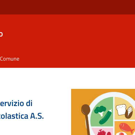
o
il Comune
ervizio di
olastica A.S.