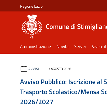
Salta al contenuto principale
Regione Lazio
Comune di Stimiglian
Amministrazione
Novità
Servizi
Vivere 
AVVISI
3 AGOSTO 2026
Avviso Pubblico: Iscrizione al S
Trasporto Scolastico/Mensa Sc
2026/2027