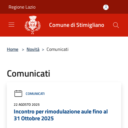
Salta al contenuto principale
Regione Lazio
Comune di Stimigliano
Home
>
Novità
>
Comunicati
Comunicati
COMUNICATI
22 AGOSTO 2025
Incontro per rimodulazione aule fino al
31 Ottobre 2025