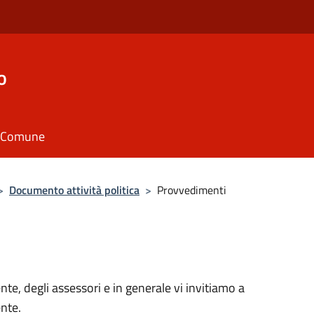
o
il Comune
>
Documento attività politica
>
Provvedimenti
ente, degli assessori e in generale vi invitiamo a
ente.