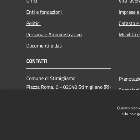
Uffici
Vita lavor
Enti e fondazioni
Imprese 
Politici
Catasto e
Personale Amministrativo
Mobilità e
Documenti e dati
CONTATTI
Comune di Stimigliamo
Prenotaz
Piazza Roma, 6 - 02048 Stimigliano (RI)
Segnalazi
Codice Fiscale: 00094130572
Leggi le 
PEC:
com.stim@pec.it
Questo sito 
Richiesta
Centralino Unico: 0765-576038
alla navig