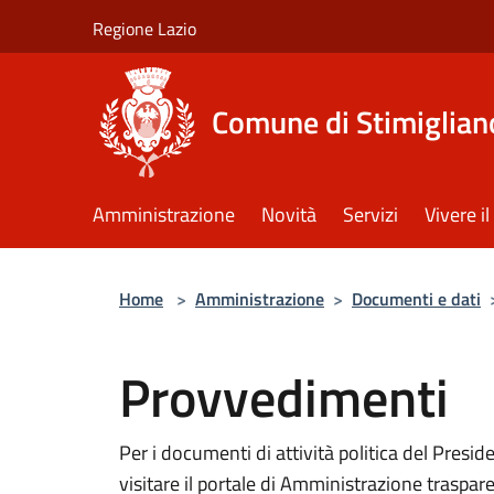
Salta al contenuto principale
Regione Lazio
Comune di Stimiglian
Amministrazione
Novità
Servizi
Vivere 
Home
>
Amministrazione
>
Documenti e dati
Provvedimenti
Per i documenti di attività politica del Presid
visitare il portale di Amministrazione traspar