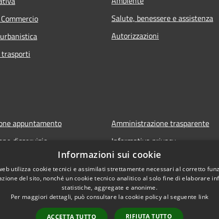
Ambiente
ativa
Salute, benessere e assistenza
e Commercio
Autorizzazioni
 urbanistica
 trasporti
ione appuntamento
Amministrazione trasparente
one disservizio
Informativa privacy
Informazioni sui cookie
FAQ
Note legali
web utilizza cookie tecnici e assimilati strettamente necessari al corretto fu
 assistenza
Dichiarazione di accessibilità
azione del sito, nonché un cookie tecnico analitico al solo fine di elaborare i
statistiche, aggregate e anonime.
Per maggiori dettagli, può consultare la cookie policy al seguente
link
RIFIUTA TUTTO
ACCETTA TUTTO