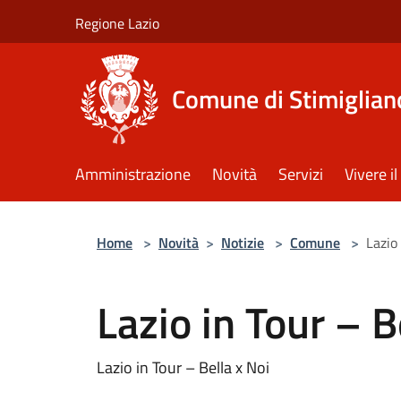
Salta al contenuto principale
Regione Lazio
Comune di Stimiglian
Amministrazione
Novità
Servizi
Vivere 
Home
>
Novità
>
Notizie
>
Comune
>
Lazio
Lazio in Tour – B
Lazio in Tour – Bella x Noi