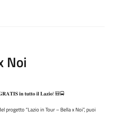
 x Noi
 𝐆𝐑𝐀𝐓𝐈𝐒 𝐢𝐧 𝐭𝐮𝐭𝐭𝐨 𝐢𝐥 𝐋𝐚𝐳𝐢𝐨! 🎒🚍
el progetto “Lazio in Tour – Bella x Noi”, puoi