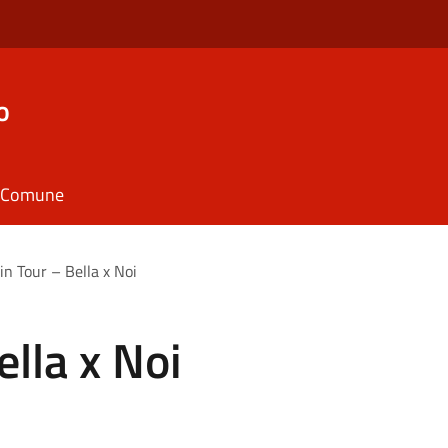
o
il Comune
 in Tour – Bella x Noi
ella x Noi