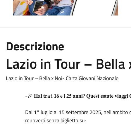
Descrizione
Lazio in Tour – Bella
Lazio in Tour – Bella x Noi- Carta Giovani Nazionale
-🎉 𝐇𝐚𝐢 𝐭𝐫𝐚 𝐢 𝟏𝟔 𝐞 𝐢 𝟐𝟓 𝐚𝐧𝐧𝐢? 𝐐𝐮𝐞𝐬𝐭’𝐞𝐬𝐭𝐚𝐭𝐞 𝐯𝐢𝐚𝐠𝐠
Dal 1° luglio al 15 settembre 2025, nell’ambito d
muoverti senza biglietto su: