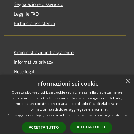
Segnalazione disservizio
Leggi le FAQ
Richiesta assistenza
Amministrazione trasparente
Informativa privacy
Note legali
×
Dichiarazione di accessibilità
Informazioni sui cookie
Questo sito web utilizza cookie tecnici e assimilati strettamente
necessari al corretto funzionamento e alla navigazione del sito,
nonché un cookie tecnico analitico al solo fine di elaborare
informazioni statistiche, aggregate e anonime.
RSS
Copyright © 2026 • Comune di
Per maggiori dettagli, può consultare la cookie policy al seguente
link
Accessibilità
Stimigliano • Powered by
Privacy
Municipium
Accesso
•
RIFIUTA TUTTO
ACCETTA TUTTO
Cookie
redazione