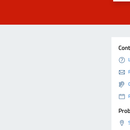
Cont
Prob