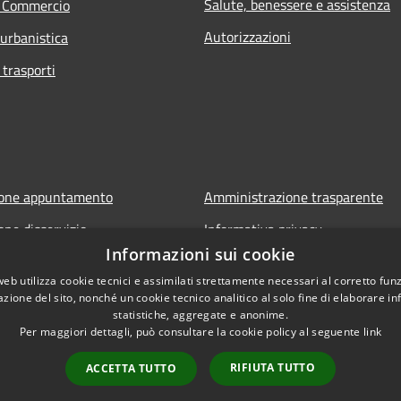
Salute, benessere e assistenza
e Commercio
Autorizzazioni
 urbanistica
 trasporti
ione appuntamento
Amministrazione trasparente
one disservizio
Informativa privacy
Informazioni sui cookie
FAQ
Note legali
web utilizza cookie tecnici e assimilati strettamente necessari al corretto fu
 assistenza
Dichiarazione di accessibilità
azione del sito, nonché un cookie tecnico analitico al solo fine di elaborare i
statistiche, aggregate e anonime.
Per maggiori dettagli, può consultare la cookie policy al seguente
link
RIFIUTA TUTTO
ACCETTA TUTTO