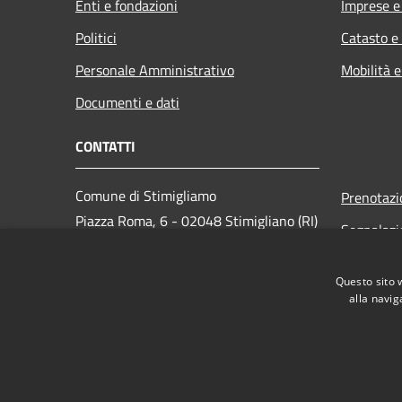
Enti e fondazioni
Imprese 
Politici
Catasto e
Personale Amministrativo
Mobilità e
Documenti e dati
CONTATTI
Comune di Stimigliamo
Prenotaz
Piazza Roma, 6 - 02048 Stimigliano (RI)
Segnalazi
Codice Fiscale: 00094130572
Leggi le 
PEC:
com.stim@pec.it
Questo sito 
Richiesta
Centralino Unico: 0765-576038
alla navig