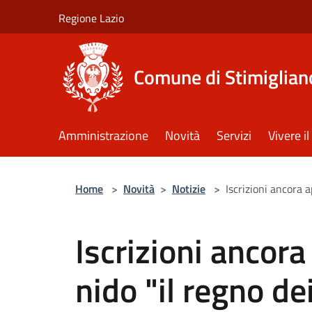
Salta al contenuto principale
Regione Lazio
Comune di Stimiglian
Amministrazione
Novità
Servizi
Vivere 
Home
>
Novità
>
Notizie
>
Iscrizioni ancora a
Iscrizioni ancora
nido "il regno dei