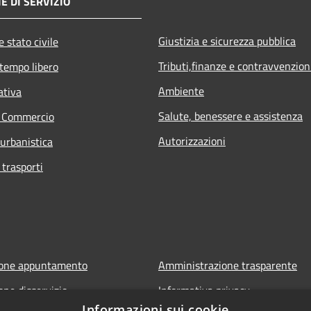
E DI SERVIZIO
Giustizia e sicurezza pubblica
 stato civile
Tributi,finanze e contravvenzion
 tempo libero
Ambiente
ativa
Salute, benessere e assistenza
e Commercio
Autorizzazioni
 urbanistica
 trasporti
ione appuntamento
Amministrazione trasparente
one disservizio
Informativa privacy
Informazioni sui cookie