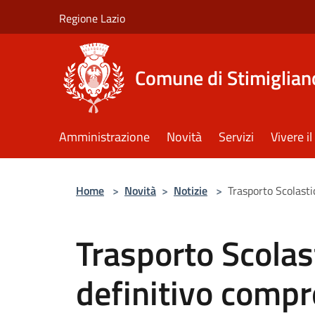
Salta al contenuto principale
Regione Lazio
Comune di Stimiglian
Amministrazione
Novità
Servizi
Vivere 
Home
>
Novità
>
Notizie
>
Trasporto Scolasti
Trasporto Scolas
definitivo compr