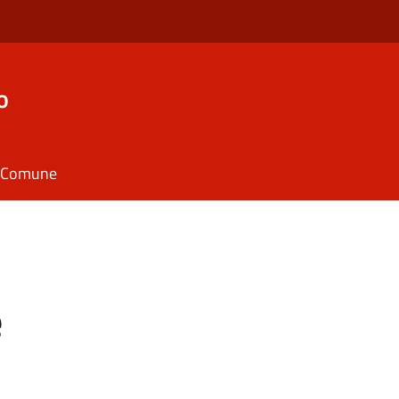
o
il Comune
e