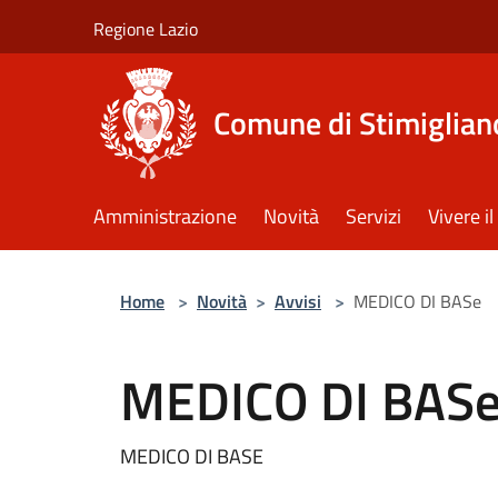
Salta al contenuto principale
Regione Lazio
Comune di Stimiglian
Amministrazione
Novità
Servizi
Vivere 
Home
>
Novità
>
Avvisi
>
MEDICO DI BASe
MEDICO DI BAS
MEDICO DI BASE