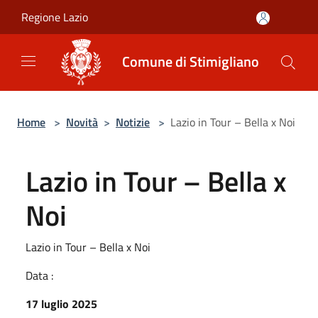
Salta al contenuto principale
Regione Lazio
Comune di Stimigliano
Home
>
Novità
>
Notizie
>
Lazio in Tour – Bella x Noi
Lazio in Tour – Bella x
Noi
Lazio in Tour – Bella x Noi
Data :
17 luglio 2025