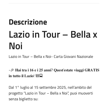
Descrizione
Lazio in Tour – Bella x
Noi
Lazio in Tour – Bella x Noi- Carta Giovani Nazionale
-🎉 𝐇𝐚𝐢 𝐭𝐫𝐚 𝐢 𝟏𝟔 𝐞 𝐢 𝟐𝟓 𝐚𝐧𝐧𝐢? 𝐐𝐮𝐞𝐬𝐭’𝐞𝐬𝐭𝐚𝐭𝐞 𝐯𝐢𝐚𝐠𝐠𝐢 𝐆𝐑𝐀𝐓𝐈𝐒
𝐢𝐧 𝐭𝐮𝐭𝐭𝐨 𝐢𝐥 𝐋𝐚𝐳𝐢𝐨! 🎒🚍
Dal 1° luglio al 15 settembre 2025, nell’ambito del
progetto “Lazio in Tour – Bella x Noi”, puoi muoverti
senza biglietto su: