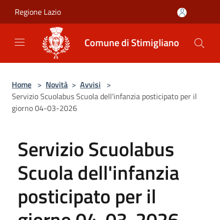
Salta al contenuto principale
Regione Lazio
Comune di Stimigliano
Home
>
Novità
>
Avvisi
>
Servizio Scuolabus Scuola dell'infanzia posticipato per il
giorno 04-03-2026
Servizio Scuolabus
Scuola dell'infanzia
posticipato per il
giorno 04-03-2026