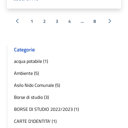
1
2
3
4
...
8
« Precedente
Successi
Categorie
acqua potabile (1)
Ambiente (5)
Asilo Nido Comunale (5)
Borse di studio (3)
BORSE DI STUDIO 2022/2023 (1)
CARTE D'IDENTITA' (1)