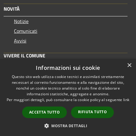
NOVITÀ
Notizie
Comunicati
Avvisi
VIVERE IL COMUNE
×
Informazioni sui cookie
Luoghi
Eventi
Questo sito web utilizza cookie tecnici e assimilati strettamente
necessari al corretto funzionamento e alla navigazione del sito,
nonché un cookie tecnico analitico al solo fine di elaborare
CONTATTI
informazioni statistiche, aggregate e anonime.
Per maggiori dettagli, può consultare la cookie policy al seguente
link
Comune di Stimigliamo
RIFIUTA TUTTO
ACCETTA TUTTO
Piazza Roma, 6 - 02048 Stimigliano (RI)
Codice Fiscale: 00094130572
MOSTRA DETTAGLI
PEC:
com.stim@pec.it