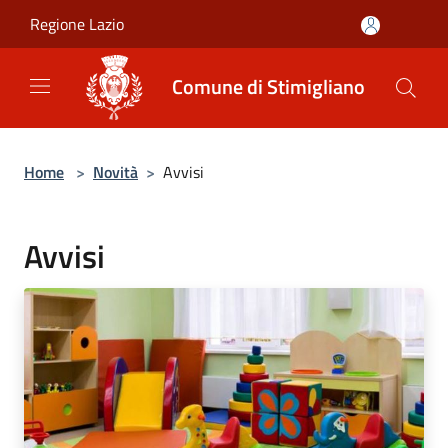
Salta al contenuto principale
Regione Lazio
Comune di Stimigliano
Home
>
Novità
>
Avvisi
Avvisi