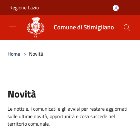
Salta al contenuto principale
Regione Lazio
Comune di Stimigliano
Home
>
Novità
Novità
Le notizie, i comunicati e gli avvisi per restare aggiornati
sulle ultime novità, opportunità e cosa succede nel
territorio comunale.