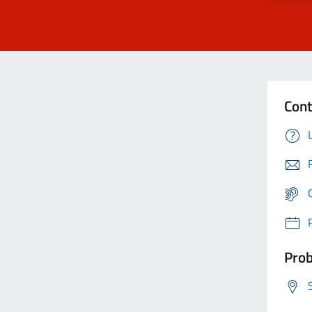
Cont
Prob