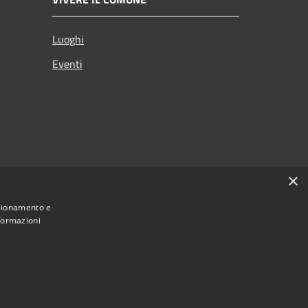
Luoghi
Eventi
×
nzionamento e
nformazioni
Municipium
Accesso redazione
timigliano • Powered by
•