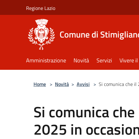
Salta al contenuto principale
Regione Lazio
Comune di Stimiglian
Amministrazione
Novità
Servizi
Vivere 
Home
>
Novità
>
Avvisi
>
Si comunica che il 
Si comunica che 
2025 in occasione