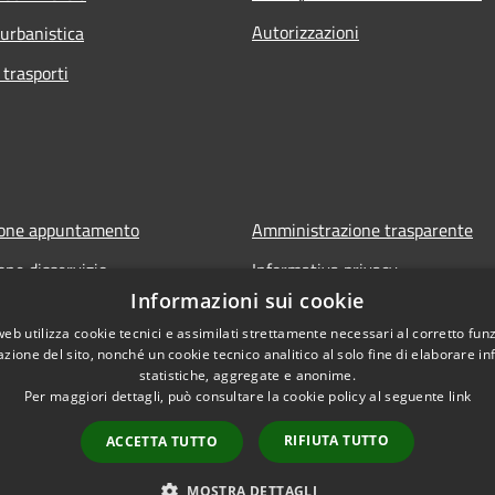
Autorizzazioni
 urbanistica
 trasporti
ione appuntamento
Amministrazione trasparente
one disservizio
Informativa privacy
Informazioni sui cookie
FAQ
Note legali
web utilizza cookie tecnici e assimilati strettamente necessari al corretto fu
 assistenza
Dichiarazione di accessibilità
azione del sito, nonché un cookie tecnico analitico al solo fine di elaborare i
statistiche, aggregate e anonime.
Per maggiori dettagli, può consultare la cookie policy al seguente
link
RIFIUTA TUTTO
ACCETTA TUTTO
l sito
Copyright © 2026 • Comune di S
MOSTRA DETTAGLI