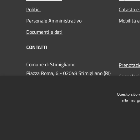
Politici
Catasto e
Personale Amministrativo
Mobilità e
Documenti e dati
CONTATTI
Comune di Stimigliamo
Prenotaz
Piazza Roma, 6 - 02048 Stimigliano (RI)
Segnalazi
Codice Fiscale: 00094130572
Leggi le 
PEC:
com.stim@pec.it
Questo sito 
Richiesta
Centralino Unico: 0765-576038
alla navig
RSS
Accessibilità
Privacy
Cookie
Mappa de