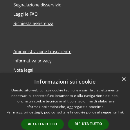
Segnalazione disservizio
Leggi le FAQ
Richiesta assistenza
Amministrazione trasparente
Informativa privacy
Note legali
×
Dichiarazione di accessibilità
Informazioni sui cookie
Questo sito web utilizza cookie tecnici e assimilati strettamente
necessari al corretto funzionamento e alla navigazione del sito,
nonché un cookie tecnico analitico al solo fine di elaborare
informazioni statistiche, aggregate e anonime.
RSS
Copyright © 2026 • Comune di
Per maggiori dettagli, può consultare la cookie policy al seguente
link
Accessibilità
Stimigliano • Powered by
Privacy
Municipium
Accesso
•
RIFIUTA TUTTO
ACCETTA TUTTO
Cookie
redazione