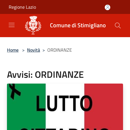
Salta al contenuto principale
Regione Lazio
Comune di Stimigliano
Home
>
Novità
>
ORDINANZE
Avvisi: ORDINANZE